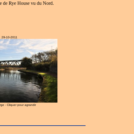
re de Rye House vu du Nord.
29-10-2011
arge - Cliquer pour agrandir