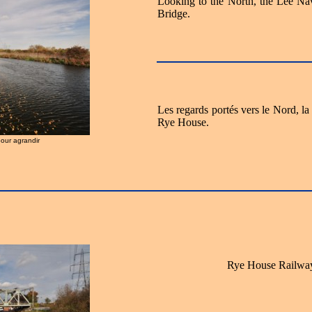
Looking to the North, the Lee Na
Bridge.
Les regards portés vers le Nord, l
Rye House.
pour agrandir
Rye House Railway