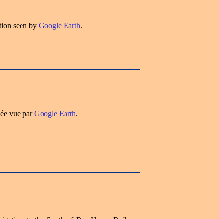
tion seen by
Google Earth
.
sée vue par
Google Earth
.