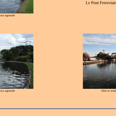
Le Pont Ferroviai
pour agrandir
pour agrandir
Click to enl