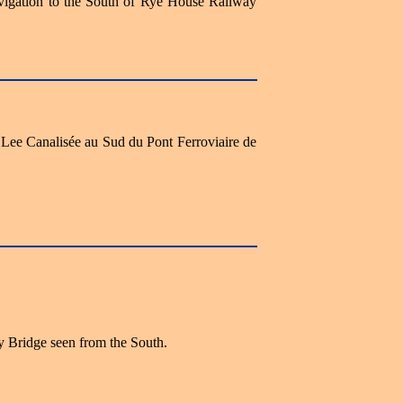
vigation to the South of Rye House Railway
a Lee Canalisée au Sud du Pont Ferroviaire de
 Bridge seen from the South.