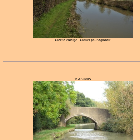
Click to enlarge - Cliquer pour agrandir
11-10-2005