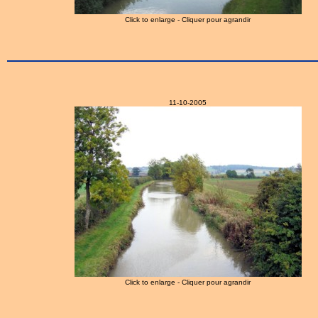
Click to enlarge - Cliquer pour agrandir
11-10-2005
Click to enlarge - Cliquer pour agrandir