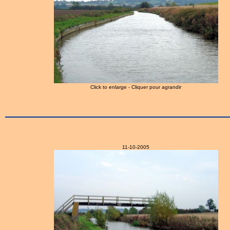
Click to enlarge - Cliquer pour agrandir
11-10-2005