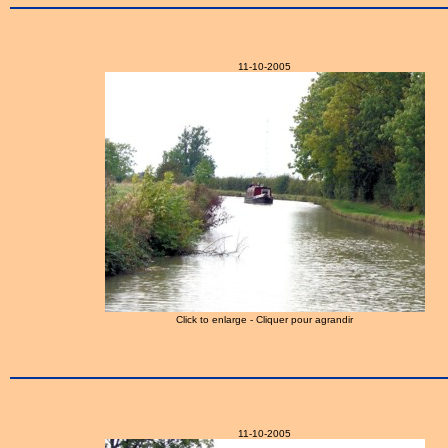
11-10-2005
Click to enlarge - Cliquer pour agrandir
11-10-2005