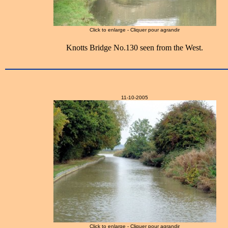
Click to enlarge - Cliquer pour agrandir
Knotts Bridge No.130 seen from the West.
11-10-2005
Click to enlarge - Cliquer pour agrandir