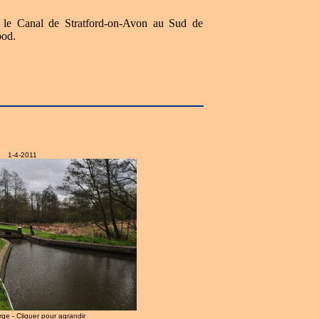
, le Canal de Stratford-on-Avon au Sud de
ood.
1-4-2011
arge - Cliquer pour agrandir