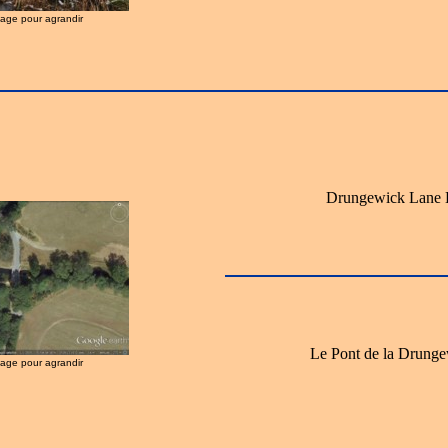
image pour agrandir
Drungewick Lane 
Le Pont de la Drung
image pour agrandir