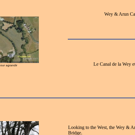
Wey & Arun Ca
Le Canal de la Wey e
pour agrandir
Looking to the West, the Wey & A
Bridge.