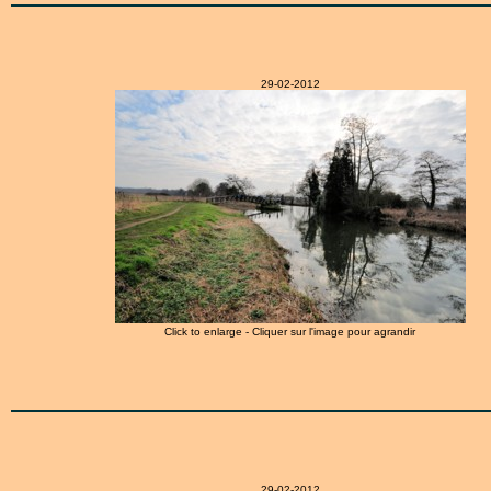
29-02-2012
Click to enlarge - Cliquer sur l'image pour agrandir
29-02-2012