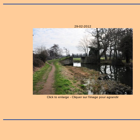
29-02-2012
Click to enlarge - Cliquer sur l'image pour agrandir