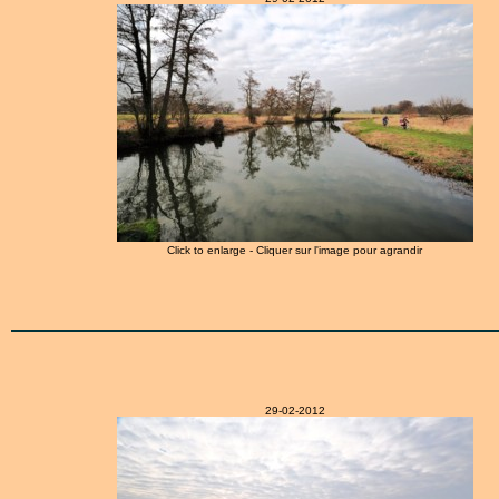
Click to enlarge - Cliquer sur l'image pour agrandir
29-02-2012