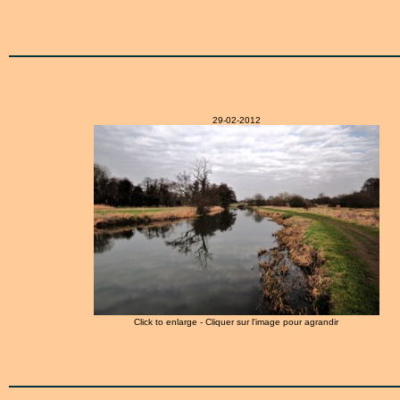
29-02-2012
Click to enlarge - Cliquer sur l'image pour agrandir