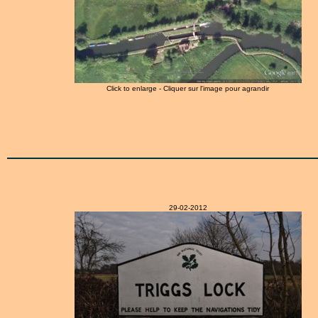
Click to enlarge - Cliquer sur l'image pour agrandir
29-02-2012