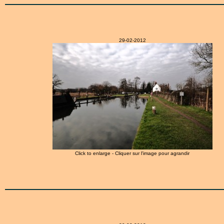
29-02-2012
Click to enlarge - Cliquer sur l'image pour agrandir