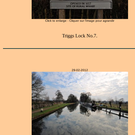
Click to enlarge - Cliquer sur l'image pour agrandir
Triggs Lock No.7.
29-02-2012