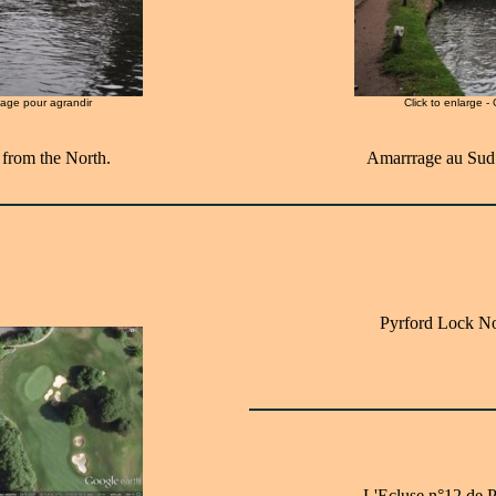
image pour agrandir
Click to enlarge -
from the North.
Amarrrage au Sud 
Pyrford Lock N
L'Ecluse n°12 de 