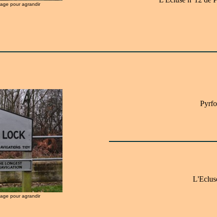
image pour agrandir
Pyrfo
L'Eclus
image pour agrandir