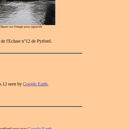
 Cliquer sur l'image pour agrandir
de l'Ecluse n°12 de Pyrford.
o.12 seen by
Google Earth
.
Pyrford vue par
Google Earth
.