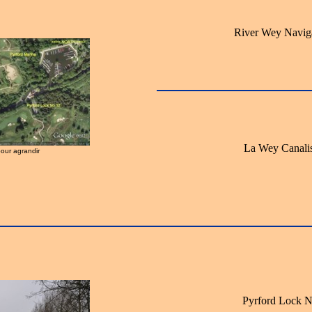
River Wey Navig
La Wey Canali
pour agrandir
Pyrford Lock N