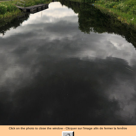
Click on the photo to close the window - Clicquer sur l'image afin de fermer la fenêtre